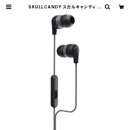
SKULLCANDY スカルキャンディ イ
ヤホン カナル型 S2IMY-M448 / J
AN : 878615097520 | KNGマー
ケット