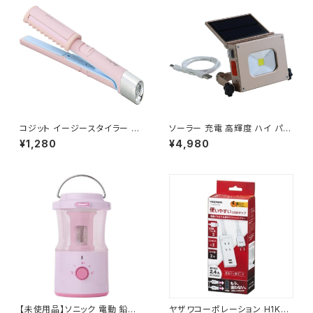
コジット イージースタイラー U
ソーラー 充電 高輝度 ハイ パワ
SB ストレート ボリュームカール
ーLED ライト F9568 / JAN :
¥1,280
¥4,980
アイロン (ピンク）/ JAN : 496
4965337019568
9133908989
【未使用品】ソニック 電動 鉛筆
ヤザワコーポレーション H1K40