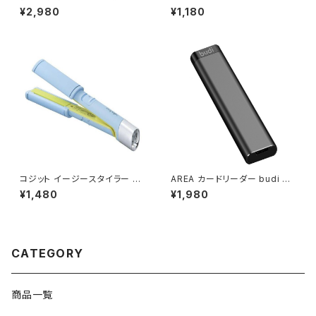
削り 充電式 全自動 LVH-700
22UWH 雷ガード付両挿しUSB
¥2,980
¥1,180
5-P（ピンク）/ JAN : 4970116
タップ2個口 2m / JAN : 4966
054425
307288526
コジット イージースタイラー U
AREA カードリーダー budi ブ
SB ストレート & カール アイロ
ラック ［スマホ対応］ MTY516B
¥1,480
¥1,980
ン (ブルー) / JAN : 4969133
/ JAN : 4571511670083
908972
CATEGORY
商品一覧