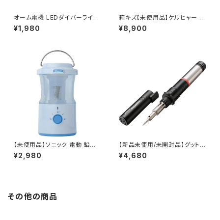
オーム電機 LEDダイバーライト
箱キズ【未使用品】ケルヒャー K
レッドカイザー 80ルーメン LH
ARCHER 2.637-767.0 パイ
¥1,980
¥8,900
-DIV1-K / JAN : 497127581
プクリーニングホース15m 高圧
3229
洗浄機用 / JAN : 40026670
05646
【未使用品】ソニック 電動 鉛筆
【新品未使用/未開封品】グット g
削り 充電式 全自動 LVH-700
oot ポータソルスーパープロ ガ
¥2,980
¥4,680
5-B (ブルー) / JAN : 497011
ス式はんだこて GP501 / JAN :
6054418
4975205620161
その他の商品