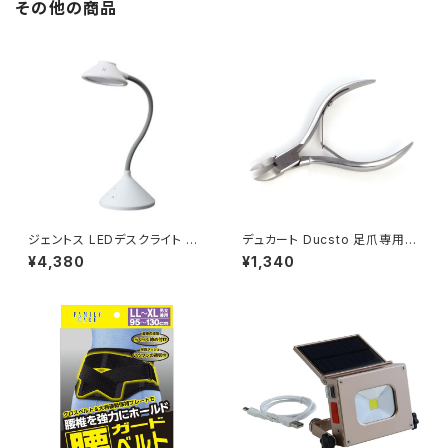
その他の商品
ジェントス LEDデスクライト ホ
デュカート Ducsto 足爪専用 ト
ワイト MA-DK814 WH JA
ゥネイルニッパー / JAN : 4901
¥4,380
¥1,340
N：4950654032383
604468790