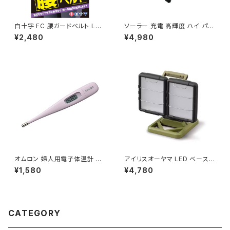
白十字 FC 腰ガードベルト L
ソーラー 充電 高輝度 ハイ パワ
L〜XL 男女共用 / JAN : 4987
ーLED ライト F9568 / JAN :
¥2,480
¥4,980
603428133
4965337019568
オムロン 婦人用電子体温計 M
アイリスオーヤマ LED ベースラ
C-6830L「予測式」/ JAN : 49
イト 3000lm LLT-3000B-W
¥1,580
¥4,780
75479425998
P / JAN : 4967576511674
CATEGORY