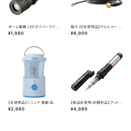
オーム電機 LEDダイバーライト
箱キズ【未使用品】ケルヒャー K
レッドカイザー 80ルーメン LH
ARCHER 2.637-767.0 パイ
¥1,980
¥8,900
-DIV1-K / JAN : 497127581
プクリーニングホース15m 高圧
3229
洗浄機用 / JAN : 40026670
05646
【未使用品】ソニック 電動 鉛筆
【新品未使用/未開封品】グット g
削り 充電式 全自動 LVH-700
oot ポータソルスーパープロ ガ
¥2,980
¥4,680
5-B (ブルー) / JAN : 497011
ス式はんだこて GP501 / JAN :
6054418
4975205620161