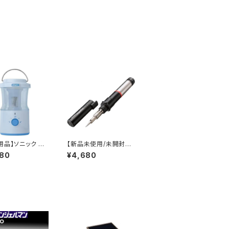
用品】ソニック 電
【新品未使用/未開封
筆削り 充電式 全
品】グット goot ポータ
980
¥4,680
ソルスーパープロ ガス
 JAN : 497011
式はんだこて GP501 /
418
JAN : 49752056201
61