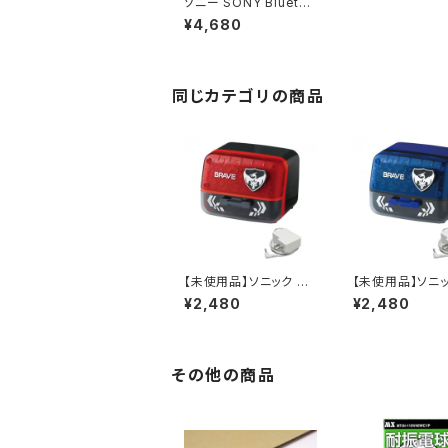
ソニー SONY Blueto
oth対応 ワイヤレスイ
¥4,680
ヤホン SBH56 S シル
バー / JAN : 4589771
640173
同じカテゴリの商品
【未使用品】ソニック イ
【未使用品】ソニッ
ージーピージー α電動
ージーピージー 
¥2,480
¥2,480
鉛筆削り ブレイブ EK
鉛筆削り ブレイ
-2760-D (ブラック) /
-2760-B (ブルー
JAN : 49701160479
AN : 4970116
22
9
その他の商品