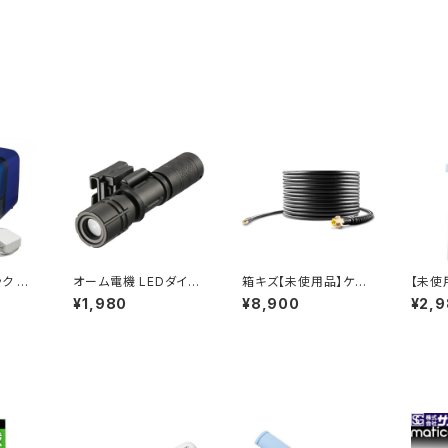
ク イ
オーム電機 LEDダイバ
箱キズ【未使用品】ケル
【未使
α電動
ーライト レッドカイザー
ヒャー KARCHER 2.6
動 鉛
¥1,980
¥8,900
¥2,
ブ EK
80ルーメン LH-DIV1-
37-767.0 パイプクリ
自動 LVH-7005-B (ブ
) / J
K / JAN : 497127581
ーニングホース15m 高
ルー) /
04793
3229
圧洗浄機用 / JAN : 40
6054
02667005646