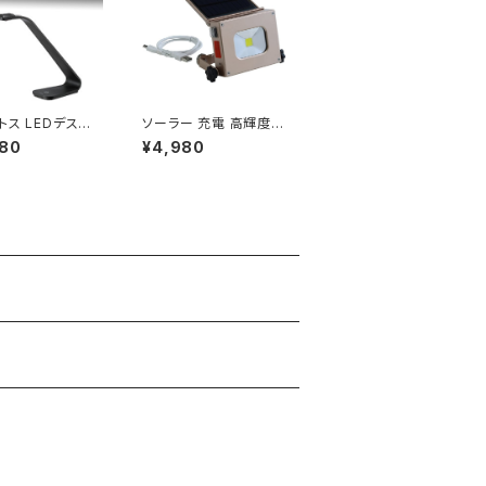
トス LEDデスクラ
ソーラー 充電 高輝度
ブラック MA-DK
ハイ パワーLED ライト
480
¥4,980
K / JAN：4950
F9568 / JAN : 4965
32376
337019568