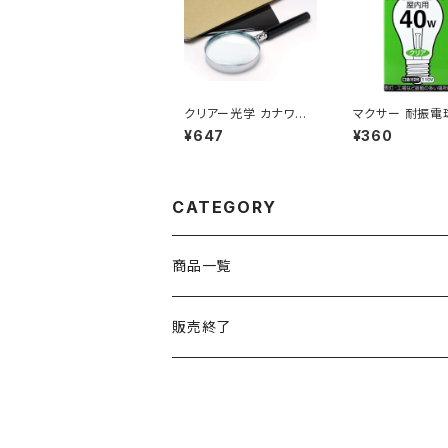
クリアー光学 カナワク
マクサー 耐振電
エボルーペ R-65 / JA
用 110V 40W E
¥647
¥360
N :4562170553480
リア 1個パック / J
49407710117
CATEGORY
商品一覧
販売終了