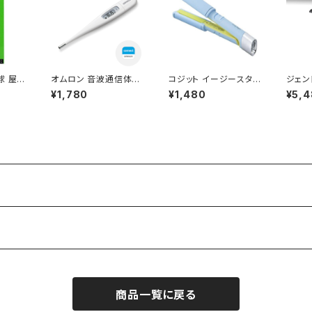
球 屋内
オムロン 音波通信体温
コジット イージースタイ
ジェン
26 ク
計 MC-6800B けんお
ラー USB ストレート &
イト 
¥1,780
¥1,480
¥5,
AN :
んくん 「予測式」/ JAN :
カール アイロン (ブル
813 B
74
4975479426070
ー) / JAN : 4969133
6540
908972
商品一覧に戻る