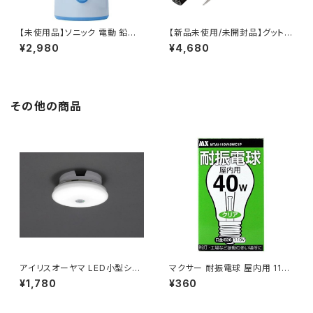
【未使用品】ソニック 電動 鉛筆
【新品未使用/未開封品】グット g
削り 充電式 全自動 LVH-700
oot ポータソルスーパープロ ガ
¥2,980
¥4,680
5-B (ブルー) / JAN : 497011
ス式はんだこて GP501 / JAN :
6054418
4975205620161
その他の商品
アイリスオーヤマ LED小型シー
マクサー 耐振電球 屋内用 110
リング 薄形600lm 昼光色 人感
V 40W E26 クリア 1個パック /
¥1,780
¥360
センサー?SCL6DMS-TH / JA
JAN : 4940771011774
N : 4967576411523