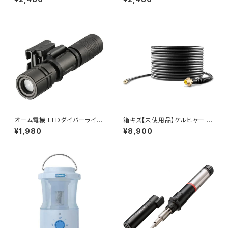
ブ EK-2760-D (ブラック) / JA
ブ EK-2760-B (ブルー) / JAN
N : 4970116047922
: 4970116047939
オーム電機 LEDダイバーライト
箱キズ【未使用品】ケルヒャー K
レッドカイザー 80ルーメン LH
ARCHER 2.637-767.0 パイ
¥1,980
¥8,900
-DIV1-K / JAN : 497127581
プクリーニングホース15m 高圧
3229
洗浄機用 / JAN : 40026670
05646