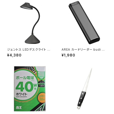
ジェントス LEDデスクライト ブ
AREA カードリーダー budi ブ
ラック MA-DK814 BK JA
ラック ［スマホ対応］ MTY516B
¥4,380
¥1,980
N：4950654032390
/ JAN : 4571511670083