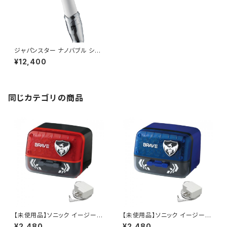
ジャパンスター ナノバブル シャ
ワーヘッド ナノフェミラスプラ
¥12,400
ス NF2210-P2 / JAN : 456
2281840653
同じカテゴリの商品
【未使用品】ソニック イージーピ
【未使用品】ソニック イージーピ
ージー α電動鉛筆削り ブレイ
ージー α電動鉛筆削り ブレイ
¥2,480
¥2,480