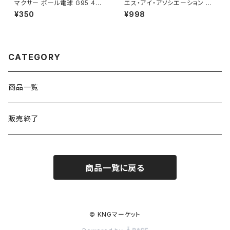
マクサー ボール電球 G95 40
エス・アイ・アソシエーション ダ
W形 ホワイト MGW-100V40
イヤモンドシャープナー
¥350
¥998
W95 / JAN : 494077101193
4
CATEGORY
商品一覧
販売終了
商品一覧に戻る
© KNGマーケット