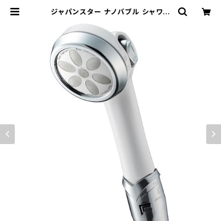
ジャパンスター ナノバブル シャワー
ヘッド ナノフェミラスプラス NF221
0-P2 / JAN : 4562281840653
| KNGマーケット