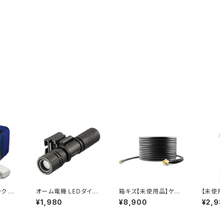
ク イ
オーム電機 LEDダイバ
箱キズ【未使用品】ケル
【未使
α電動
ーライト レッドカイザー
ヒャー KARCHER 2.6
動 鉛
¥1,980
¥8,900
¥2,
ブ EK
80ルーメン LH-DIV1-
37-767.0 パイプクリ
自動 LVH-7005-B (ブ
) / J
K / JAN : 497127581
ーニングホース15m 高
ルー) /