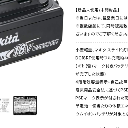
【新品未使用/未開封品】
※当日または、翌営業日には
※複数店舗にて、同時販売致
ざいますのでご了解ください
---------------------------
小型軽量、マキタ スライド式
DC18RF使用時フル充電約4
(※1: (雪)マーク付きバッ
が完了した状態)
4段階残容量表示+自己故
電気用品安全法に基づくPS
PSEマーク表示が付された商
単電池一個当たりの体積エネ
ウムイオンバッテリが対象とな