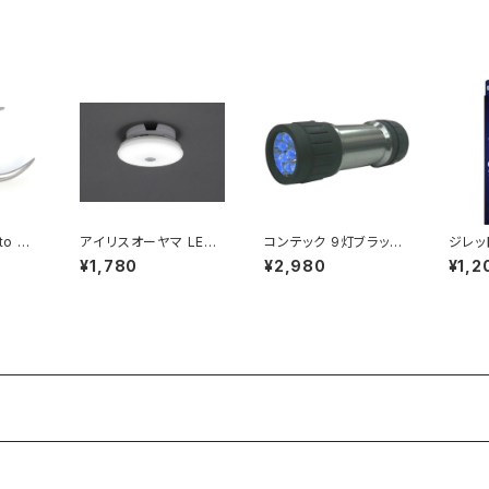
04793
3229
圧洗浄機用 / JAN : 40
6054
02667005646
to 足
アイリスオーヤマ LED
コンテック 9灯ブラック
ジレッ
ルニッパ
小型シーリング 薄形60
ライト BL-LED9430
レック
¥1,780
¥2,980
¥1,2
0lm 昼光色 人感センサ
-UV / JAN : 4582107
ホルダ
ー?SCL6DMS-TH / J
444919
9871
AN : 496757641152
3