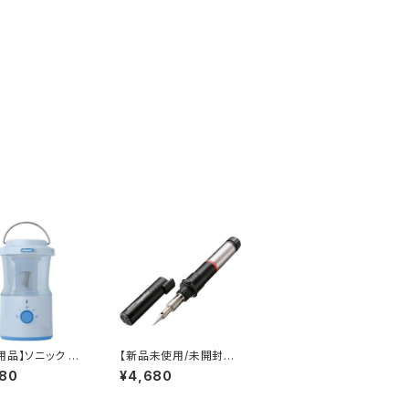
用品】ソニック 電
【新品未使用/未開封
筆削り 充電式 全
品】グット goot ポータ
980
¥4,680
ソルスーパープロ ガス
 JAN : 497011
式はんだこて GP501 /