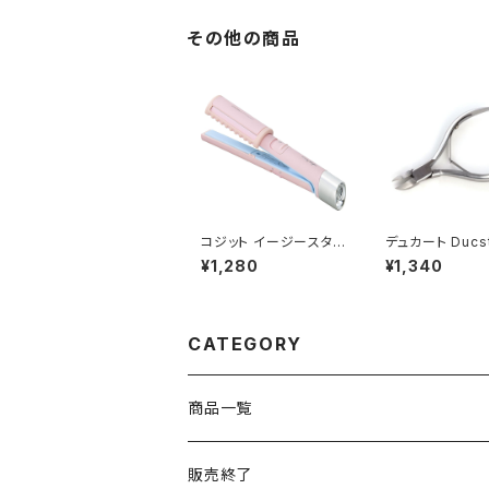
JAN : 49701160479
AN : 4970116
22
9
その他の商品
コジット イージースタイ
デュカート Ducs
ラー USB ストレート ボ
爪専用 トゥネイ
¥1,280
¥1,340
リュームカール アイロ
ー / JAN : 49016044
ン (ピンク）/ JAN : 49
68790
69133908989
CATEGORY
商品一覧
販売終了