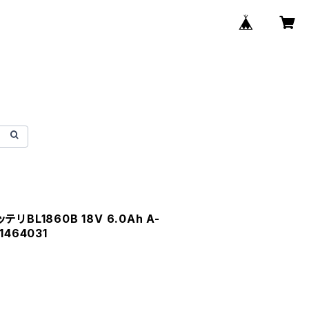
BL1860B 18V 6.0Ah A-
81464031