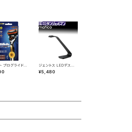
418
JAN : 49752056201
61
ト プログライド フ
ジェントス LEDデスクラ
スボール パワー
イト ブラック MA-DK
00
¥5,480
ー 替刃2個付き4
813 BK / JAN：4950
76032522
654032376