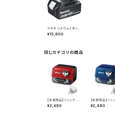
マキタ リチウムイオンバ
ッテリBL1860B 18V 6.
¥15,800
0Ah A-60464 / JAN
: 088381464031
同じカテゴリの商品
【未使用品】ソニック イ
【未使用品】ソニッ
ージーピージー α電動
ージーピージー 
¥2,480
¥2,480
鉛筆削り ブレイブ EK
鉛筆削り ブレイ
-2760-D (ブラック) /
-2760-B (ブルー