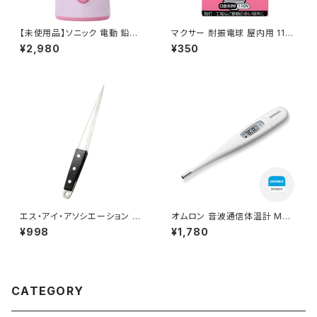
【未使用品】ソニック 電動 鉛筆
マクサー 耐振電球 屋内用 110
削り 充電式 全自動 LVH-700
V 20W E26 クリア 1個パック /
¥2,980
¥350
5-P（ピンク）/ JAN : 4970116
JAN : 4940771011767
054425
エス・アイ・アソシエーション ダ
オムロン 音波通信体温計 MC-
イヤモンドシャープナー
6800B けんおんくん 「予測
¥998
¥1,780
式」/ JAN : 497547942607
0
CATEGORY