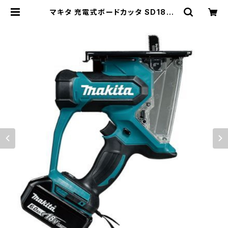
マキタ 充電式ボードカッタ SD180D
RTX 18V/5.0Ah(充電器,電池2個,
ケース付) JAN:0088381810807
| KNGマーケット