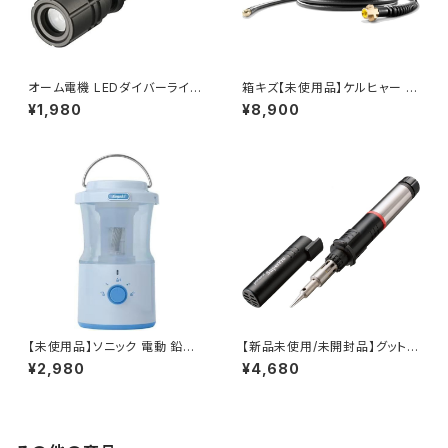
オーム電機 LEDダイバーライト
箱キズ【未使用品】ケルヒャー K
レッドカイザー 80ルーメン LH
ARCHER 2.637-767.0 パイ
¥1,980
¥8,900
-DIV1-K / JAN : 497127581
プクリーニングホース15m 高圧
3229
洗浄機用 / JAN : 40026670
05646
【未使用品】ソニック 電動 鉛筆
【新品未使用/未開封品】グット g
削り 充電式 全自動 LVH-700
oot ポータソルスーパープロ ガ
¥2,980
¥4,680
5-B (ブルー) / JAN : 497011
ス式はんだこて GP501 / JAN :
6054418
4975205620161