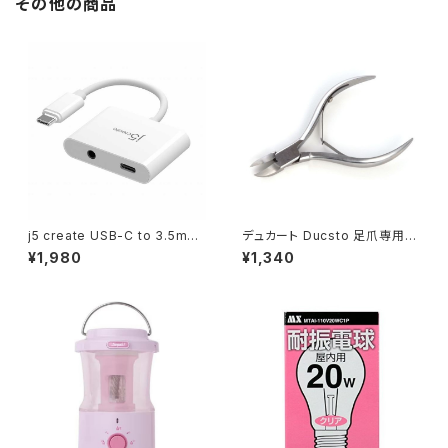
その他の商品
j5 create USB-C to 3.5mm
デュカート Ducsto 足爪専用 ト
オーディオ & パワーデリバリー
ゥネイルニッパー / JAN : 4901
¥1,980
¥1,340
アダプター JCA122 / JAN : 4
604468790
712795087710